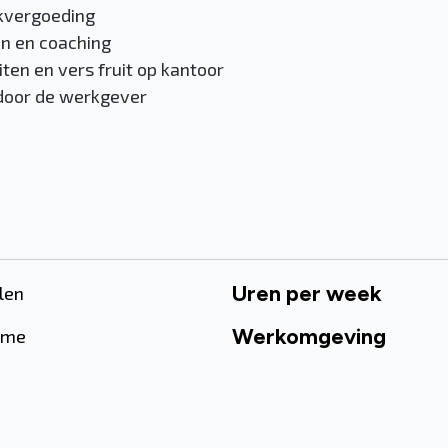
rkvergoeding
en en coaching
eiten en vers fruit op kantoor
 door de werkgever
Uren per week
len
Werkomgeving
time