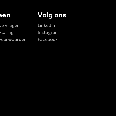
een
Volg ons
de vragen
LinkedIn
klaring
Instagram
voorwaarden
Facebook
V&V Careers
Goedemorgen 👋