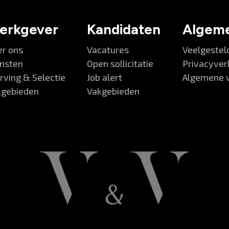
erkgever
Kandidaten
Algem
er ons
Vacatures
Veelgestel
ensten
Open sollicitatie
Privacyver
ving & Selectie
Job alert
Algemene 
kgebieden
Vakgebieden