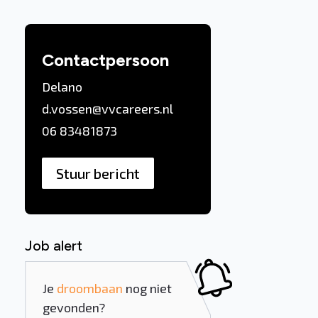
Contactpersoon
Delano
d.vossen@vvcareers.nl
06 83481873
Stuur bericht
Job alert
Je
droombaan
nog niet
gevonden?
n