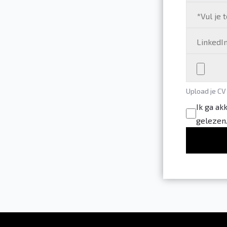
Upload je CV
Ik ga ak
gelezen