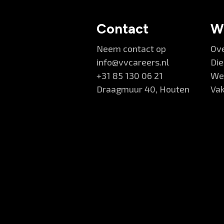
Contact
W
Neem contact op
Ov
info@vvcareers.nl
Di
+31 85 130 06 21
Wer
Draagmuur 40, Houten
Va