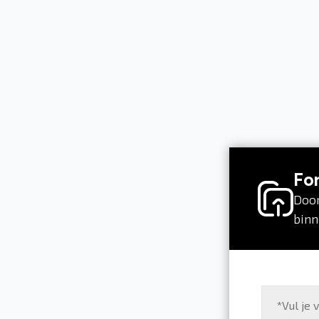
Fo
Door
binn