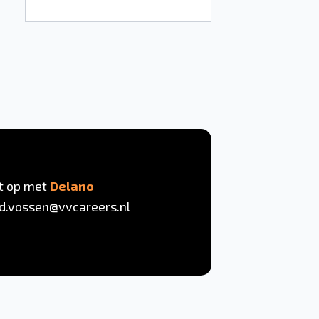
t op met
Delano
d.vossen@vvcareers.nl