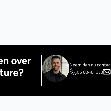
en over
Neem dan nu contac
ture?
06 83481873