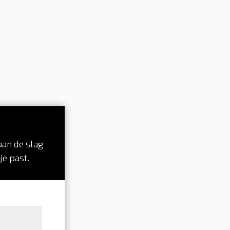
aan de slag
je past.