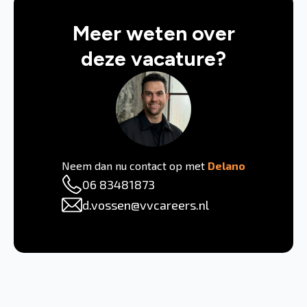
Meer weten over
deze vacature?
Neem dan nu contact op met
Delano
06 83481873
d.vossen@vvcareers.nl