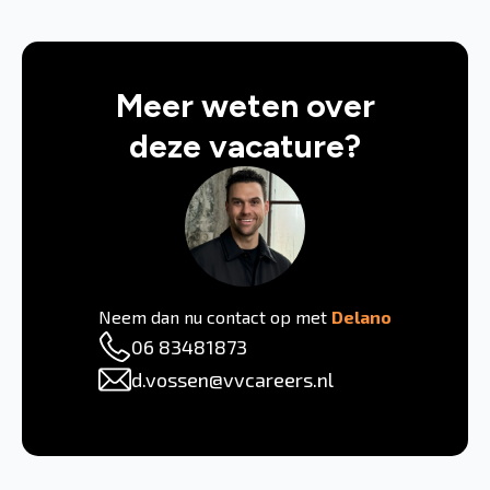
Meer weten over
deze vacature?
Neem dan nu contact op met
Delano
06 83481873
d.vossen@vvcareers.nl