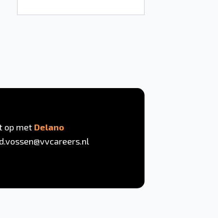
t op met
Delano
d.vossen@vvcareers.nl