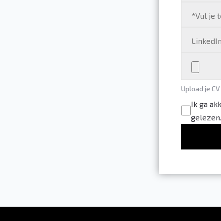
Upload je CV
Ik ga ak
gelezen