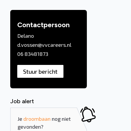
Contactpersoon
Delano
d.vossen@vvcareers.nl
06 83481873
Stuur bericht
Job alert
Je
droombaan
nog niet
gevonden?