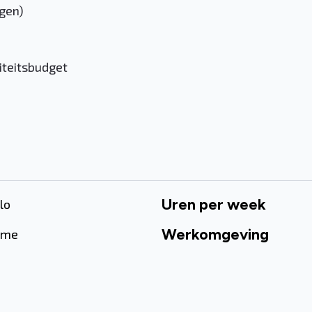
gen)
liteitsbudget
Uren per week
lo
Werkomgeving
time