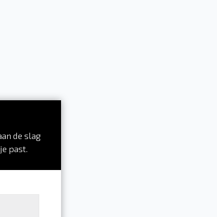
aan de slag
je past.