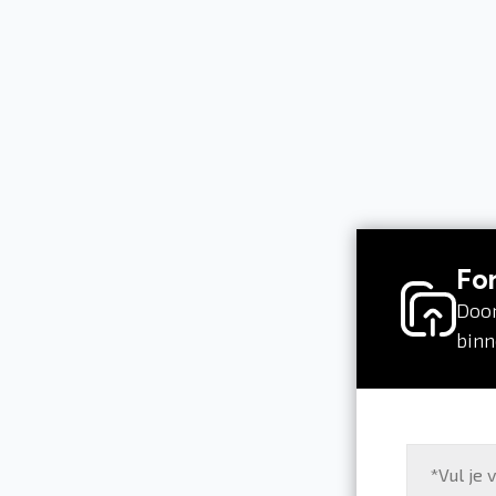
Fo
Door
binn