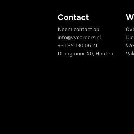
Contact
W
Neem contact op
Ov
info@vvcareers.nl
Di
+31 85 130 06 21
Wer
Draagmuur 40, Houten
Va