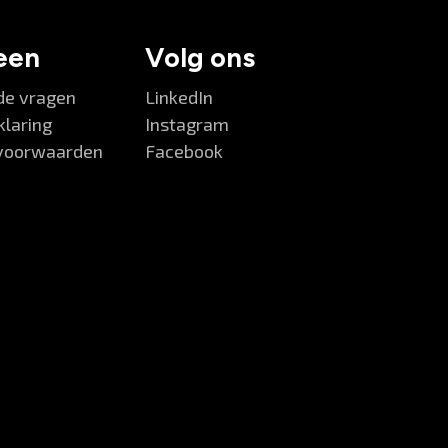
een
Volg ons
de vragen
LinkedIn
klaring
Instagram
voorwaarden
Facebook
V&V Careers
Goedemorgen 👋