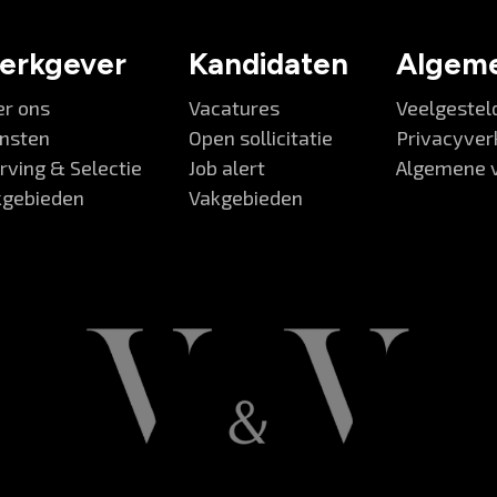
erkgever
Kandidaten
Algem
er ons
Vacatures
Veelgestel
ensten
Open sollicitatie
Privacyver
ving & Selectie
Job alert
Algemene 
kgebieden
Vakgebieden