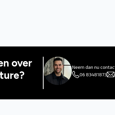
en over
Neem dan nu contac
ture?
06 83481873